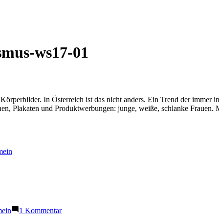
ismus-ws17-01
 Körperbilder. In Österreich ist das nicht anders. Ein Trend der imme
akaten und Produktwerbungen: junge, weiße, schlanke Frauen. Model
entlicht
mein
ntlicht
zu
mein
1 Kommentar
Einen