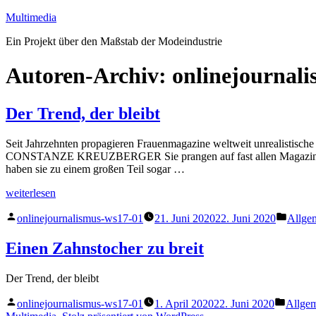
Zum
Multimedia
Inhalt
Ein Projekt über den Maßstab der Modeindustrie
springen
Autoren-Archiv:
onlinejournal
Der Trend, der bleibt
Seit Jahrzehnten propagieren Frauenmagazine weltweit unrealistische
CONSTANZE KREUZBERGER Sie prangen auf fast allen Magazinen, Pl
haben sie zu einem großen Teil sogar …
„Der
weiterlesen
Trend,
Veröffentlicht
Veröff
der
onlinejournalismus-ws17-01
21. Juni 2020
22. Juni 2020
Allge
von
unter
bleibt“
Einen Zahnstocher zu breit
Der Trend, der bleibt
Veröffentlicht
Veröffe
onlinejournalismus-ws17-01
1. April 2020
22. Juni 2020
Allge
von
unter